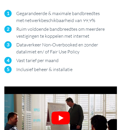
1
Gegarandeerde & maximale bandbreedtes
met netwerkbeschikbaarheid van 99,9%
2
Ruim voldoende bandbreedtes om meerdere
vestigingen te koppelen met internet
3
Dataverkeer Non-Overbooked en zonder
datalimiet en/ of Fair Use Policy
4
Vast tarief per maand
5
Inclusief beheer & installatie