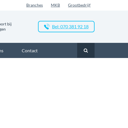
Branches
MKB
Grootbedrijf
ort bij
Bel: 070 381 92 18
ngen
ns
Contact
l
Glasvezel Nederland
Zakelijk glasvezel in Wervershoof