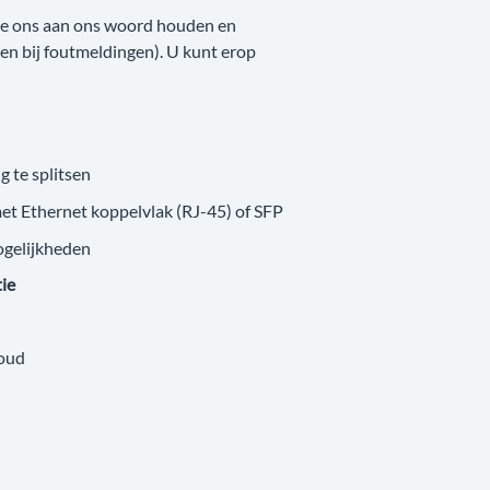
 we ons aan ons woord houden en
nken bij foutmeldingen). U kunt erop
g te splitsen
met Ethernet koppelvlak (RJ-45) of SFP
ogelijkheden
tie
loud