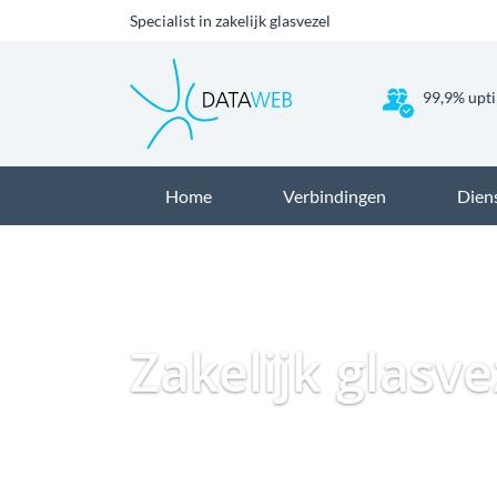
Specialist in zakelijk glasvezel
99,9% upti
Home
Verbindingen
Dien
Zakelijk glasv