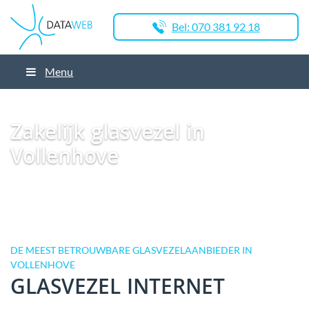
Bel: 070 381 92 18
Menu
Dataweb
Zakelijk Glasvezel
Glasvezel Nederland
Zakelijk glasvezel in
Vollenhove
Zakelijk glasvezel in
Vollenhove
DE MEEST BETROUWBARE GLASVEZELAANBIEDER IN
VOLLENHOVE
GLASVEZEL INTERNET