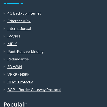
4G Back-up internet
Ethernet VPN
Internationaal
IP-VPN
MPLS
Punt-Punt verbinding
Redundantie
SD WAN
VRRP / HSRP
DDoS Protectie
BGP – Border Gateway Protocol
Populair