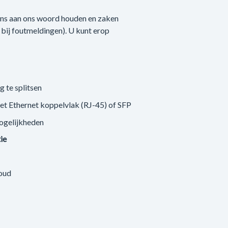
 ons aan ons woord houden en zaken
n bij foutmeldingen). U kunt erop
g te splitsen
met Ethernet koppelvlak (RJ-45) of SFP
ogelijkheden
tie
loud