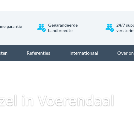
Gegarandeerde
24/7 supp
ime garantie
bandbreedte
verstori
sten
Referenties
Internationaal
Over on
Dataweb
Zakelijk Glasveze
ezel in Voerendaal