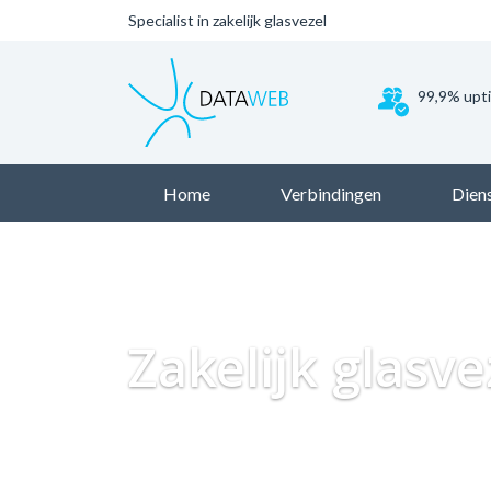
Specialist in zakelijk glasvezel
99,9% upt
Home
Verbindingen
Dien
Zakelijk glasv