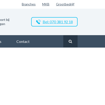
Branches
MKB
Grootbedrijf
ort bij
Bel: 070 381 92 18
ngen
s
Contact
l
Glasvezel Nederland
Zakelijk glasvezel in Voerendaal