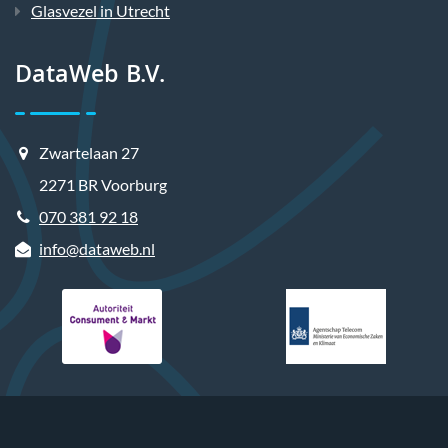
Glasvezel in Utrecht
DataWeb B.V.
Zwartelaan 27
2271 BR Voorburg
070 381 92 18
info@dataweb.nl