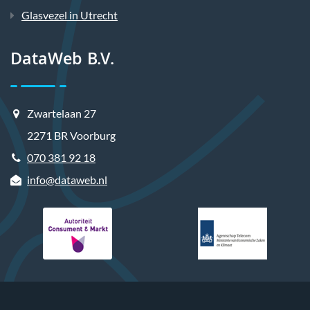
Glasvezel in Utrecht
DataWeb B.V.
Zwartelaan 27
2271 BR Voorburg
070 381 92 18
info@dataweb.nl