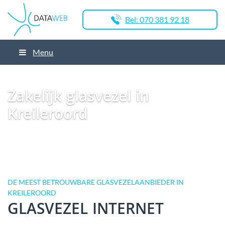
Bel: 070 381 92 18
Menu
Dataweb
Zakelijk Glasvezel
Glasvezel Nederland
Zakelijk glasvezel in
Kreileroord
Zakelijk glasvezel in
Kreileroord
DE MEEST BETROUWBARE GLASVEZELAANBIEDER IN
KREILEROORD
GLASVEZEL INTERNET