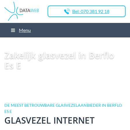
Bel: 070 381 92 18
Menu
Dataweb
Zakelijk Glasvezel
Glasvezel Nederland
Zakelijk glasvezel in
Hengelo
Zakelijk glasvezel in Berflo Es E
Zakelijk glasvezel in Berflo
Es E
DE MEEST BETROUWBARE GLASVEZELAANBIEDER IN BERFLO
ES E
GLASVEZEL INTERNET