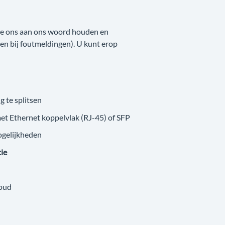
 we ons aan ons woord houden en
nken bij foutmeldingen). U kunt erop
g te splitsen
met Ethernet koppelvlak (RJ-45) of SFP
ogelijkheden
tie
loud