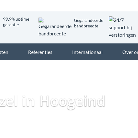
99,9% uptime
Gegarandeerde
garantie
bandbreedte
sten
Referenties
Internationaal
Over o
Dataweb
Zakelijk Glasvezel
Glasvezel Nederland
ezel in Hoogeind