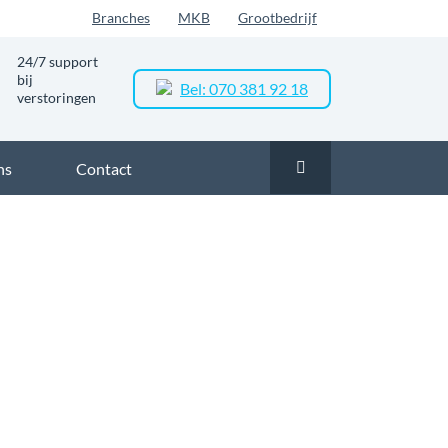
Branches
MKB
Grootbedrijf
24/7 support
bij
Bel: 070 381 92 18
verstoringen
ns
Contact
Zakelijk glasvezel in Helmond
Zakelijk glasvezel in Hoogeind