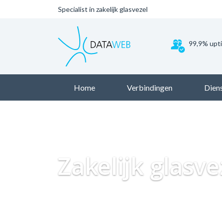
Specialist in zakelijk glasvezel
99,9% upt
Home
Verbindingen
Dien
Zakelijk glasve