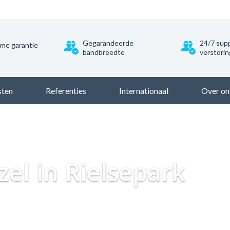
Gegarandeerde
24/7 supp
ime garantie
bandbreedte
verstori
sten
Referenties
Internationaal
Over on
Dataweb
Zakelijk Glasvezel
Glasvezel Nederland
Z
zel in Rielsepark