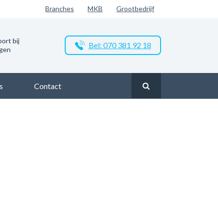
Branches
MKB
Grootbedrijf
ort bij
Bel: 070 381 92 18
ngen
s
Contact
akelijk glasvezel in Geldrop
Zakelijk glasvezel in Rielsepark