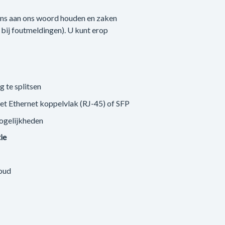
 ons aan ons woord houden en zaken
n bij foutmeldingen). U kunt erop
g te splitsen
met Ethernet koppelvlak (RJ-45) of SFP
ogelijkheden
tie
loud