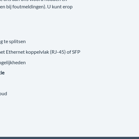
nken bij foutmeldingen). U kunt erop
g te splitsen
met Ethernet koppelvlak (RJ-45) of SFP
ogelijkheden
tie
loud