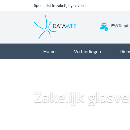
Specialist in zakelijk glasvezel
99,9% upti
Home
Verbindingen
Dien
Zakelijk glasve