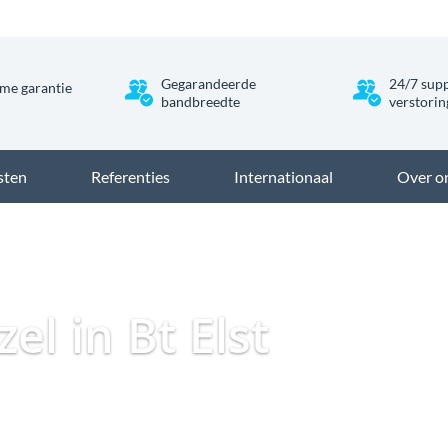
Gegarandeerde
24/7 supp
me garantie
bandbreedte
verstori
sten
Referenties
Internationaal
Over o
Dataweb
Zakelijk Glasvezel
Glasvezel Nede
zel in Bt Elst