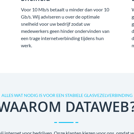
Voor 10 Mb/s betaalt u minder dan voor 10
W
Gb/s. Wij adviseren u over de optimale
g
snelheid voor uw bedrijf zodat uw
g
medewerkers geen hinder ondervinden van
d
een trage internetverbinding tijdens hun
d
werk.
m
ALLES WAT NODIG IS VOOR EEN STABIELE GLASVEZELVERBINDING
WAAROM DATAWEB
wij internet voor bedrijven. Onze klanten kiezen voor ons, omdat