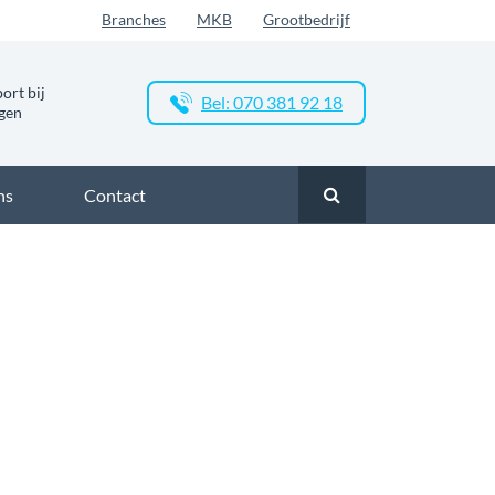
Branches
MKB
Grootbedrijf
ort bij
Bel: 070 381 92 18
ngen
ns
Contact
rland
Zakelijk glasvezel in Elst
Zakelijk glasvezel in Bt Elst