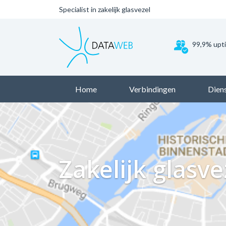
Specialist in zakelijk glasvezel
99,9% upt
Home
Verbindingen
Dien
Zakelijk glasv