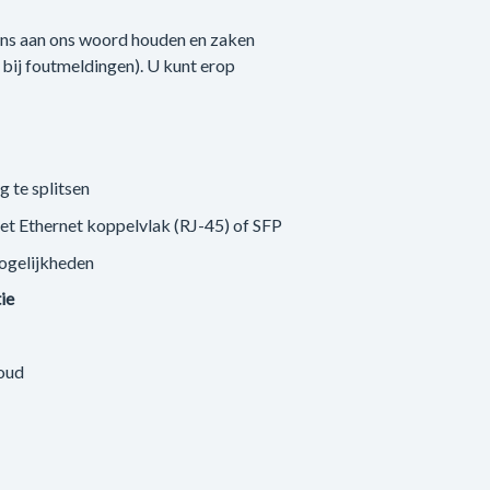
 ons aan ons woord houden en zaken
n bij foutmeldingen). U kunt erop
g te splitsen
met Ethernet koppelvlak (RJ-45) of SFP
ogelijkheden
tie
loud