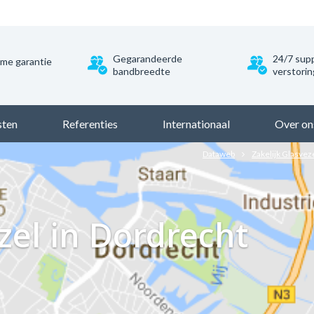
Gegarandeerde
24/7 supp
ime garantie
bandbreedte
verstori
sten
Referenties
Internationaal
Over on
Dataweb
Zakelijk Glasvez
ezel in Dordrecht