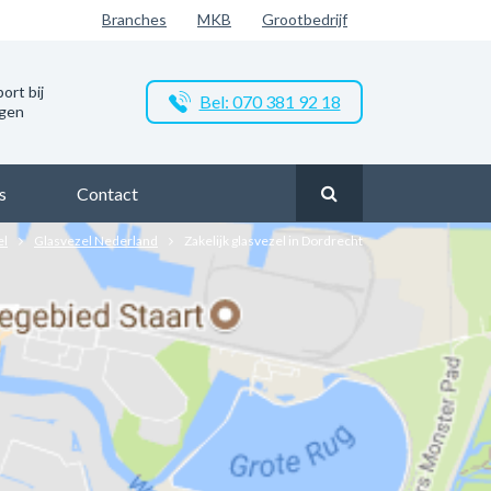
Branches
MKB
Grootbedrijf
ort bij
Bel: 070 381 92 18
ngen
s
Contact
el
Glasvezel Nederland
Zakelijk glasvezel in Dordrecht