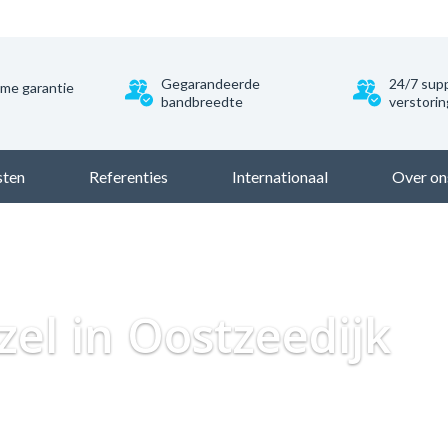
Gegarandeerde
24/7 supp
ime garantie
bandbreedte
verstori
sten
Referenties
Internationaal
Over on
Dataweb
Zakelijk Glasvezel
Glasvezel Nederland
Zakelij
zel in Oostzeedijk