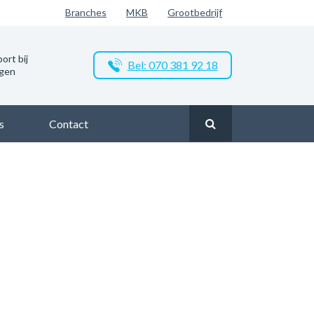
Branches
MKB
Grootbedrijf
ort bij
Bel: 070 381 92 18
ngen
s
Contact
k glasvezel in Colijnsplaat
Zakelijk glasvezel in Oostzeedijk