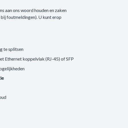
 ons aan ons woord houden en zaken
n bij foutmeldingen). U kunt erop
g te splitsen
met Ethernet koppelvlak (RJ-45) of SFP
ogelijkheden
tie
loud