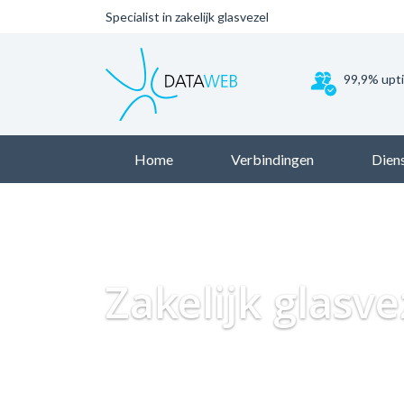
Specialist in zakelijk glasvezel
99,9% upt
Home
Verbindingen
Dien
Zakelijk glasve