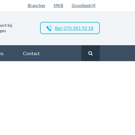
Branches
MKB
Grootbedrijf
ort bij
Bel: 070 381 92 18
ngen
ns
Contact
asvezel
Glasvezel Nederland
Zakelijk glasvezel in Beugen