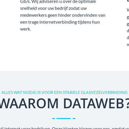
Gb/s. Wij adviseren u over de optimale
snelheid voor uw bedrijf zodat uw
W
medewerkers geen hinder ondervinden van
g
een trage internetverbinding tijdens hun
g
werk.
d
d
m
ALLES WAT NODIG IS VOOR EEN STABIELE GLASVEZELVERBINDING
WAAROM DATAWEB
wij internet voor bedrijven. Onze klanten kiezen voor ons, omdat