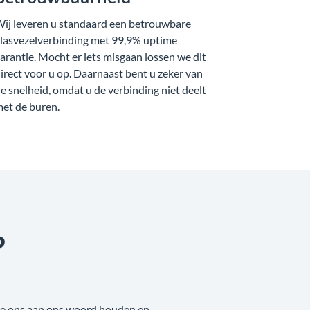
Betrouwbaarheid
ij leveren u standaard een betrouwbare
lasvezelverbinding met 99,9% uptime
arantie. Mocht er iets misgaan lossen we dit
irect voor u op. Daarnaast bent u zeker van
e snelheid, omdat u de verbinding niet deelt
et de buren.
?
 we ons aan ons woord houden en