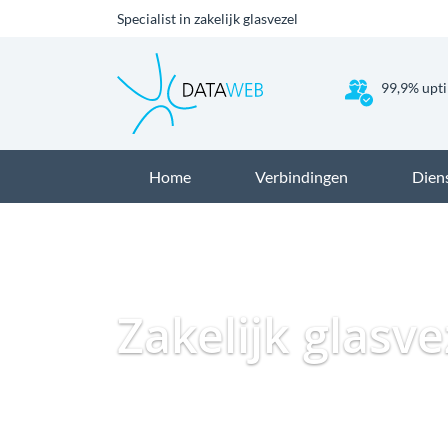
Specialist in zakelijk glasvezel
99,9% upti
Home
Verbindingen
Dien
Zakelijk glasv