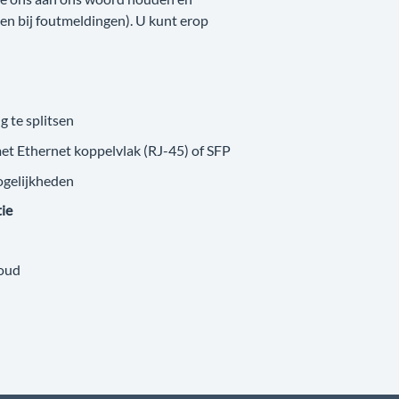
nken bij foutmeldingen). U kunt erop
g te splitsen
met Ethernet koppelvlak (RJ-45) of SFP
ogelijkheden
tie
loud