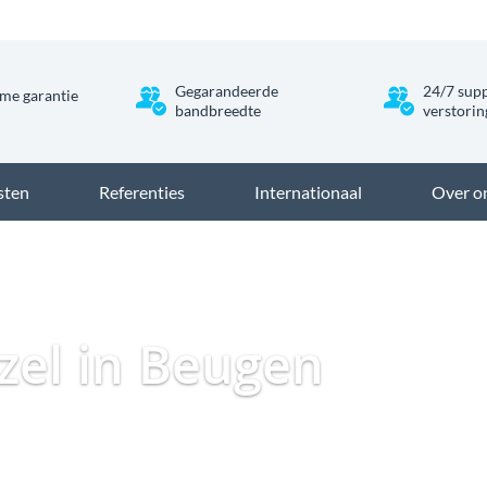
Gegarandeerde
24/7 supp
me garantie
bandbreedte
verstori
sten
Referenties
Internationaal
Over o
Dataweb
Zakelijk Gl
ezel in Beugen