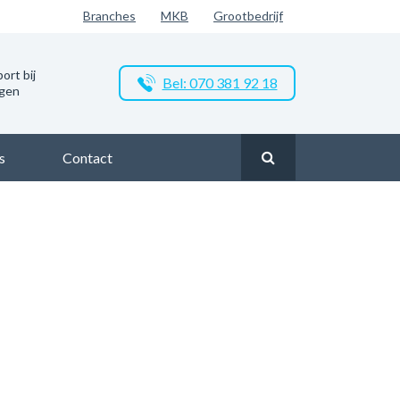
Branches
MKB
Grootbedrijf
ort bij
Bel: 070 381 92 18
ngen
s
Contact
kelijk glasvezel in Assen
Zakelijk glasvezel in Huize Nassau