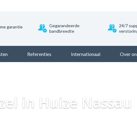
Gegarandeerde
24/7 supp
ime garantie
bandbreedte
verstori
sten
Referenties
Internationaal
Over on
Dataweb
Zakelijk Glasvezel
Glasvezel Nederland
Za
ezel in Huize Nassau