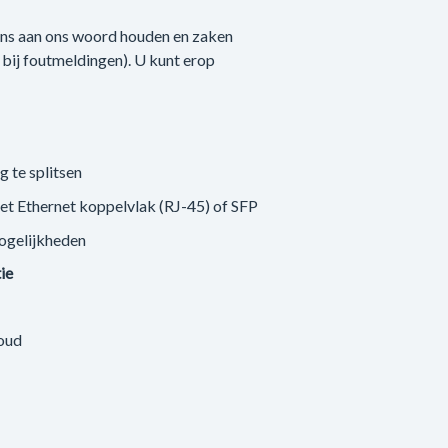
 ons aan ons woord houden en zaken
n bij foutmeldingen). U kunt erop
g te splitsen
met Ethernet koppelvlak (RJ-45) of SFP
ogelijkheden
tie
loud