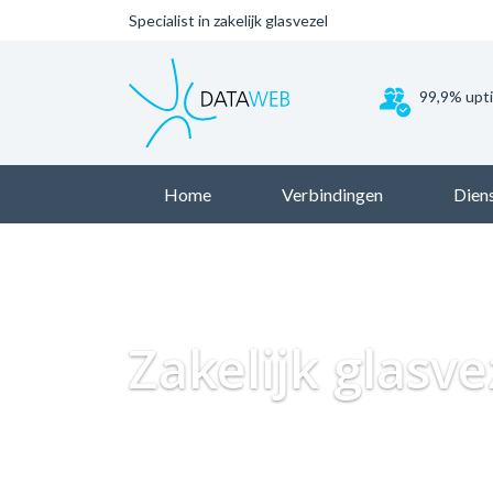
Specialist in zakelijk glasvezel
99,9% upt
Home
Verbindingen
Dien
Zakelijk glasv