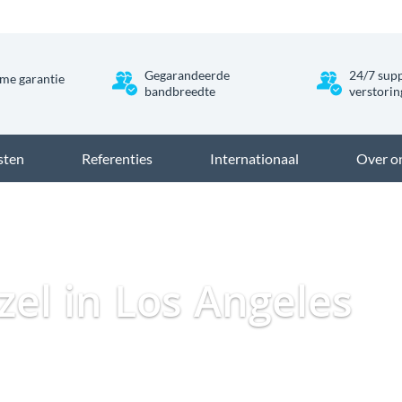
Gegarandeerde
24/7 supp
me garantie
bandbreedte
verstori
sten
Referenties
Internationaal
Over o
Dataweb
Zakelijk Glas
zel in Los Angeles