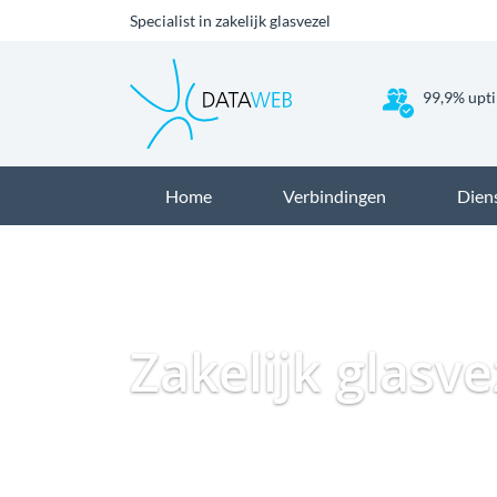
Specialist in zakelijk glasvezel
99,9% upti
Home
Verbindingen
Dien
Zakelijk glasve