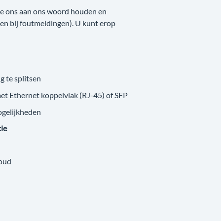
 we ons aan ons woord houden en
nken bij foutmeldingen). U kunt erop
g te splitsen
met Ethernet koppelvlak (RJ-45) of SFP
ogelijkheden
tie
loud