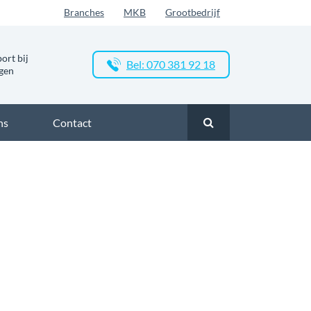
Branches
MKB
Grootbedrijf
ort bij
Bel: 070 381 92 18
ngen
ns
Contact
vezel
Glasvezel Amerika
Zakelijk glasvezel in Los Angeles