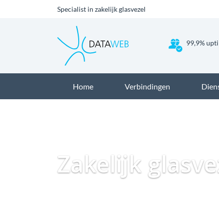
Specialist in zakelijk glasvezel
99,9% upti
Home
Verbindingen
Dien
Zakelijk glasv