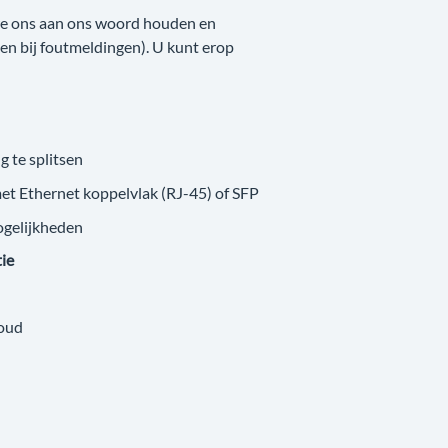
 we ons aan ons woord houden en
nken bij foutmeldingen). U kunt erop
g te splitsen
met Ethernet koppelvlak (RJ-45) of SFP
ogelijkheden
tie
loud