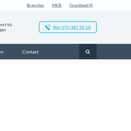
Branches
MKB
Grootbedrijf
ort bij
Bel: 070 381 92 18
ngen
ns
Contact
glasvezel in Westpoort Fase 1
Zakelijk glasvezel in Westpoort