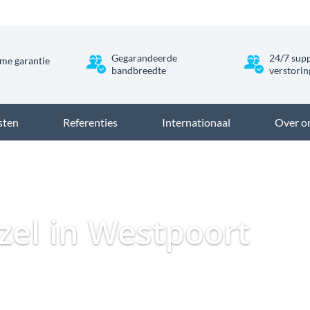
Gegarandeerde
24/7 supp
me garantie
bandbreedte
verstori
sten
Referenties
Internationaal
Over o
Dataweb
Zakelijk Glasvezel
Glasvezel Nederland
Zakelijk 
ezel in Westpoort