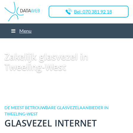
Bel: 070 381 92 18
Menu
Dataweb
Zakelijk Glasvezel
Glasvezel Nederland
Zakelijk glasvezel in
Veenoord
Zakelijk glasvezel in Tweeling-West
Zakelijk glasvezel in
Tweeling-West
DE MEEST BETROUWBARE GLASVEZELAANBIEDER IN
TWEELING-WEST
GLASVEZEL INTERNET