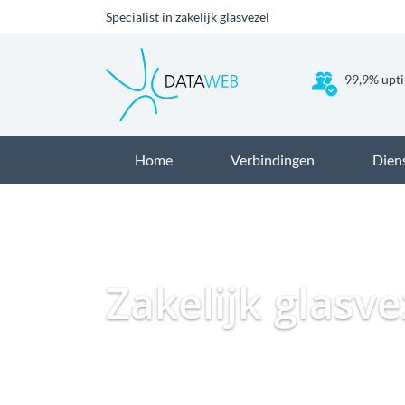
Specialist in zakelijk glasvezel
99,9% upti
Home
Verbindingen
Dien
Zakelijk glasv