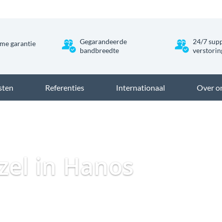
Gegarandeerde
24/7 supp
me garantie
bandbreedte
verstori
sten
Referenties
Internationaal
Over o
Dataweb
Zakelijk Glasvezel
Glasvezel Nederland
ezel in Hanos