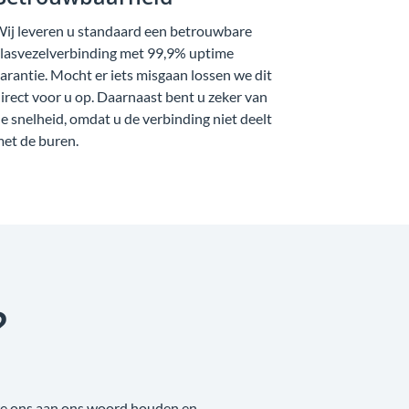
Betrouwbaarheid
ij leveren u standaard een betrouwbare
lasvezelverbinding met 99,9% uptime
arantie. Mocht er iets misgaan lossen we dit
irect voor u op. Daarnaast bent u zeker van
e snelheid, omdat u de verbinding niet deelt
et de buren.
?
 we ons aan ons woord houden en