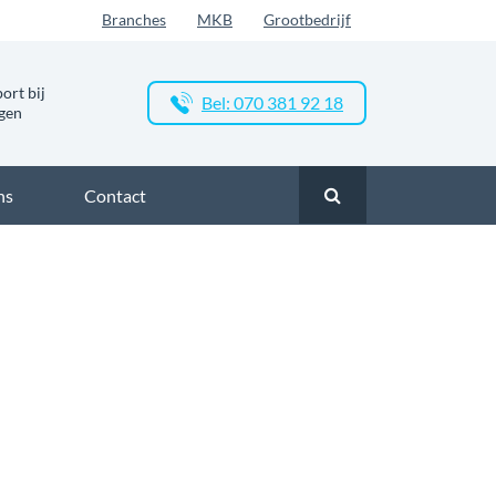
Branches
MKB
Grootbedrijf
ort bij
Bel: 070 381 92 18
ngen
ns
Contact
Zakelijk glasvezel in Valkenburg
Zakelijk glasvezel in Hanos