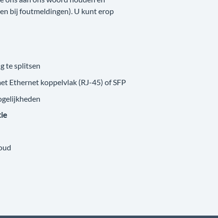
nken bij foutmeldingen). U kunt erop
g te splitsen
met Ethernet koppelvlak (RJ-45) of SFP
ogelijkheden
tie
loud