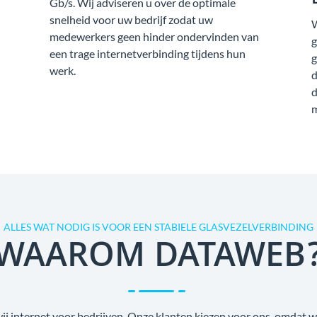
Gb/s. Wij adviseren u over de optimale
snelheid voor uw bedrijf zodat uw
W
medewerkers geen hinder ondervinden van
g
een trage internetverbinding tijdens hun
g
werk.
d
d
m
ALLES WAT NODIG IS VOOR EEN STABIELE GLASVEZELVERBINDING
WAAROM DATAWEB
wij internet voor bedrijven. Onze klanten kiezen voor ons, omdat