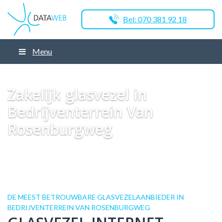
Bel: 070 381 92 18
Menu
Dataweb
Zakelijk Glasvezel
Glasvezel Nederland
Zakelijk glasvezel in
Nijmegen
Zakelijk glasvezel in Bedrijventerrein Van Rosenburgweg
Zakelijk glasvezel in
Bedrijventerrein Van
Rosenburgweg
DE MEEST BETROUWBARE GLASVEZELAANBIEDER IN
BEDRIJVENTERREIN VAN ROSENBURGWEG