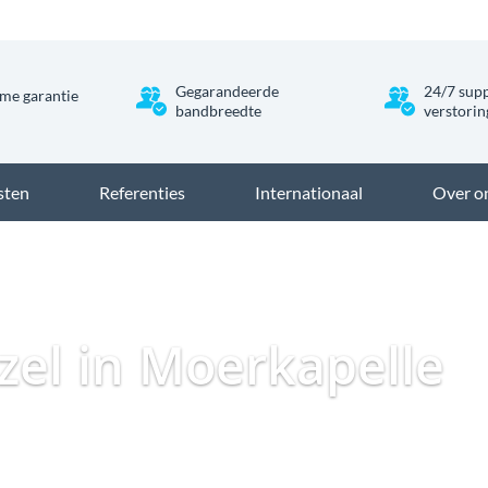
Gegarandeerde
24/7 supp
me garantie
bandbreedte
verstori
sten
Referenties
Internationaal
Over o
Dataweb
Zakelijk Glasvezel
Glasvezel Nederland
Zakeli
ezel in Moerkapelle