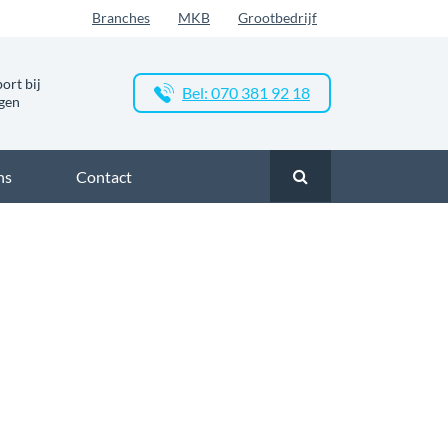
Branches
MKB
Grootbedrijf
ort bij
Bel: 070 381 92 18
ngen
ns
Contact
jk glasvezel in Moerkapelle
Zakelijk glasvezel in Moerkapelle