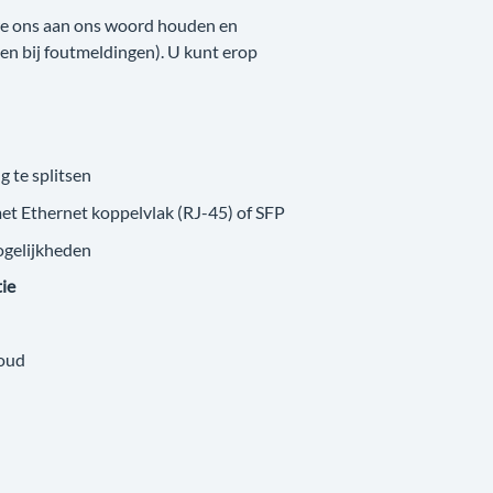
 we ons aan ons woord houden en
nken bij foutmeldingen). U kunt erop
g te splitsen
met Ethernet koppelvlak (RJ-45) of SFP
ogelijkheden
tie
loud