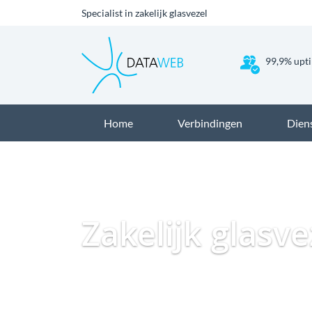
Specialist in zakelijk glasvezel
99,9% upti
Home
Verbindingen
Dien
Zakelijk glasv