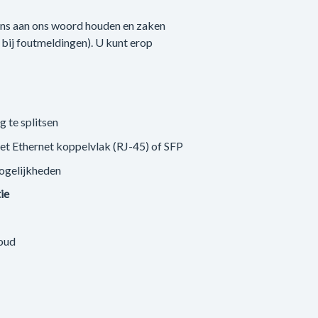
 ons aan ons woord houden en zaken
n bij foutmeldingen). U kunt erop
g te splitsen
met Ethernet koppelvlak (RJ-45) of SFP
ogelijkheden
tie
loud