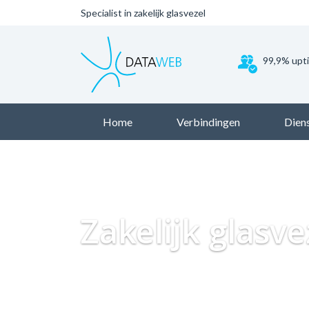
Specialist in zakelijk glasvezel
99,9% upt
Home
Verbindingen
Dien
Zakelijk glasve