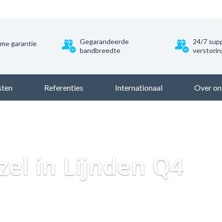
Gegarandeerde
24/7 supp
ime garantie
bandbreedte
verstori
sten
Referenties
Internationaal
Over on
Dataweb
Zakelijk Glasvezel
Glasvezel Nederland
Z
zel in Lijnden Q4