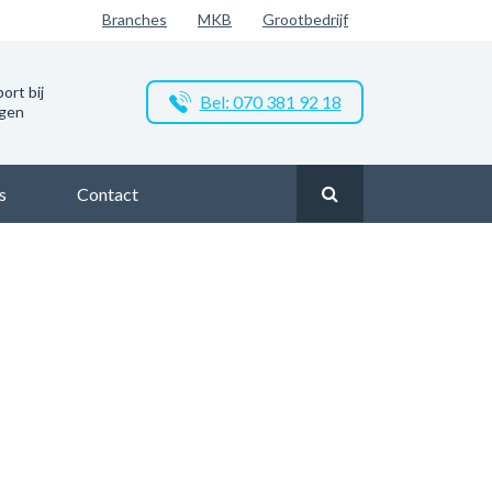
Branches
MKB
Grootbedrijf
ort bij
Bel: 070 381 92 18
ngen
s
Contact
akelijk glasvezel in Lijnden
Zakelijk glasvezel in Lijnden Q4