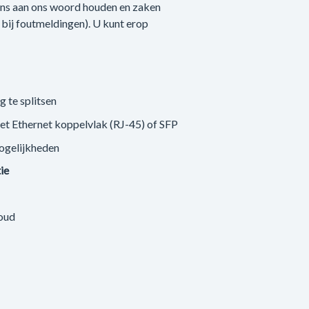
 ons aan ons woord houden en zaken
n bij foutmeldingen). U kunt erop
g te splitsen
met Ethernet koppelvlak (RJ-45) of SFP
ogelijkheden
tie
loud