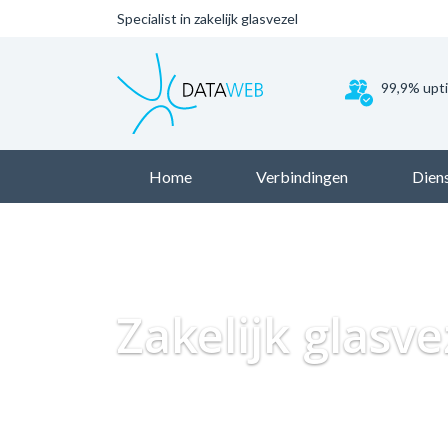
Specialist in zakelijk glasvezel
99,9% upt
Home
Verbindingen
Dien
Zakelijk glasve