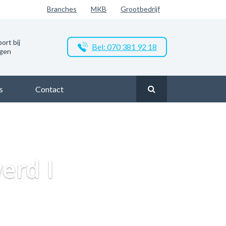
Branches
MKB
Grootbedrijf
ort bij
Bel: 070 381 92 18
ngen
s
Contact
lasvezel in Ferwert
Zakelijk glasvezel in Industrie Ferwerd I
erd I