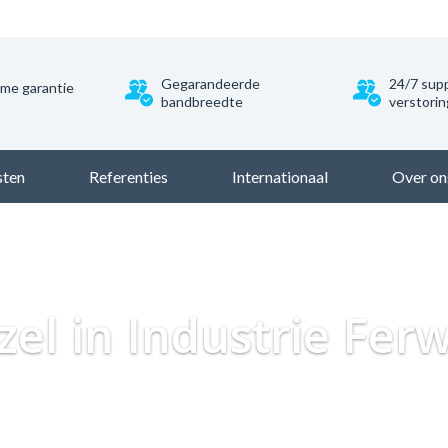
Gegarandeerde
24/7 supp
ime garantie
bandbreedte
verstori
sten
Referenties
Internationaal
Over on
Dataweb
Zakelijk Glasvezel
Glasvezel Nederland
Zakelijk g
zel in Industrie Ferw