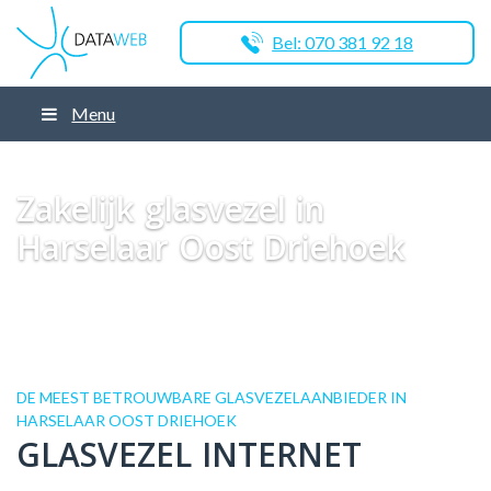
Bel: 070 381 92 18
Menu
Dataweb
Zakelijk Glasvezel
Glasvezel Nederland
Zakelijk glasvezel in
Barneveld
Zakelijk glasvezel in Harselaar Oost Driehoek
Zakelijk glasvezel in
Harselaar Oost Driehoek
DE MEEST BETROUWBARE GLASVEZELAANBIEDER IN
HARSELAAR OOST DRIEHOEK
GLASVEZEL INTERNET