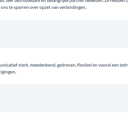
als zeer betrouwbare en belangrijke partner bewezen. Ze hebben ont
ons te sparren over opzet van verbindingen.
nicatief sterk, meedenkend, gedreven, flexibel en vooral een be
tigingen.