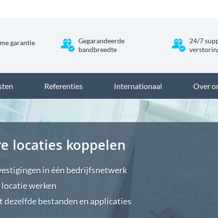
Gegarandeerde
24/7 supp
me garantie
bandbreedte
verstori
sten
Referenties
Internationaal
Over o
e locaties koppelen
estigingen in één bedrijfsnetwerk
 locatie werken
t dezelfde bestanden en applicaties