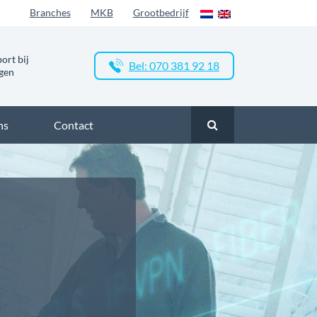
Branches
MKB
Grootbedrijf
ort bij
Bel: 070 381 92 18
ngen
ns
Contact