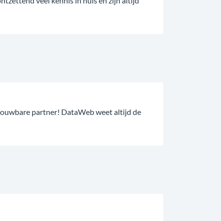
zettend veel kennis in huis en zijn altijd
trouwbare partner! DataWeb weet altijd de